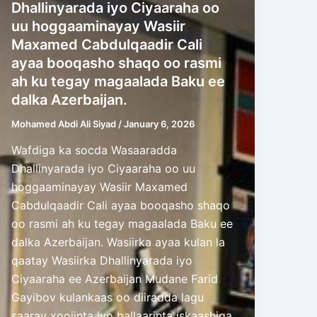
Dhallinyarada iyo Ciyaaraha oo
uu hoggaaminayay Wasiir
Maxamed Cabdulqaadir Cali
ayaa booqasho shaqo oo rasmi
ah ku tegay magaalada Baku ee
dalka Azerbaijan.
Mohamed Abdi Ali Siyad
/
January 6, 2026
Wafdiga ka socda Wasaaradda
Dhallinyarada iyo Ciyaaraha oo uu
hoggaaminayay Wasiir Maxamed
Cabdulqaadir Cali ayaa booqasho shaqo
oo rasmi ah ku tegay magaalada Baku ee
dalka Azerbaijan. Wasiirka ayaa kulan la
qaatay Wasiirka Dhallinyarada iyo
Ciyaaraha ee Azerbaijan Mudane Farid
Gayibov kulankaas oo diiradda lagu
saaray xoojinta iyo ballaarinta iskaashiga