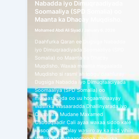
Nabadda iyo Dimuqraadiyada
Soomaaliya (SPD Somalia) oo
Maanta ka Dhacay Muqdisho.
Mohamed Abdi Ali Siyad
/
January 6, 2026
Daahfurka Qaran ee Dugsiga Nabadda
iyo Dimuqraadiyada Soomaaliya (SPD
Somalia) oo Maanta ka Dhacay
Muqdisho. Waxaa maanta magaalada
Muqdisho si rasmi ah loogu daahfuray
Dugsiga Nabadda iyo Dimuqraadiyada
Soomaaliya (SPD Somalia) oo
munaasabada oo uu hogaaminaayay
Wasiirka Wasaaradda Dhallinyarada iyo
Ciyaaraha Mudane Maxamed
Cabduqaadir Cali ayaa waxaa sidoo kale
kasoo qeyb galay wasiiro ay ka mid yihiin
Wasiirka Gaashaandhigga, Wasiirka