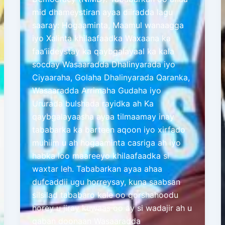
mid dhameystiran ayaa diiradda lagu
saaray: Hogaaminta, Maamul wanaagga
iyo Xalinta khilaafaadka Waxaana ka
faa’iideystay ka qaybgalayaal ka kala
socday Wasaaradda Dhalinyarada iyo
Ciyaaraha, Golaha Dhalinyarada Qaranka,
Wasaaradda Arrimaha Gudaha iyo
Ururada bulshada rayidka ah Ka
qaybgalayaasha ayaa tilmaamay inay
tababarka ka barteen aqoon iyo xirfado
muhiim u ah hogaaminta casriga ah iyo
habka loo maareeyo khilaafaadka si
waxtar leh. Tababarkan ayaa ahaa
dufcaddii ugu horreysay, kuna saabsan
silsilad tababaro kale oo qorshahoodu
horey u jiray kuwaas oo ay si wadajir ah u
qaban doonaan Wasaaradda