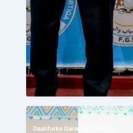
Wararka
Daahfurka Qaran ee Dugsiga