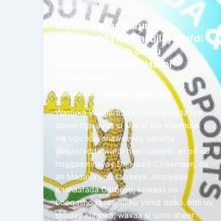
Wararka
Wasiirka ayaa Xarunta
Wasaaradda Ku Qaabilay Wafdi
Heer Caalami ah oo uu
Hoggaaminayo Dr. Haani
C/raxmaan.
Mohamed Abdi Ali Siyad
/
May 3, 2026
Wasiirka Wasaaradda Dhallinyarada iyo
Isboortiga ayaa si sharaf iyo maamuus
leh ugu soo dhaweeyey xarunta
Wasaaradda wafdi heer caalami ah oo uu
hoggaaminayay Dr. Haani C/raxmaan, oo
ah Madaxa ugu sarreeya Jimciyada
Kashaafada Carbeed, kuwaas oo
booqasho rasmi ah ku yimid dalka. Intii uu
socday kulanka, waxaa si qoto dheer