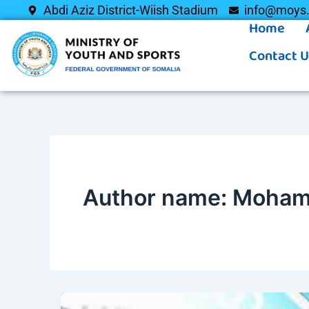
Skip
Abdi Aziz District-Wiish Stadium
info@moys.
Home
to
content
Contact U
Author name: Mohame