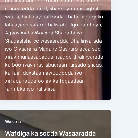
dhalinyaradu doortaan waddo sax ah oo
u horseedda nolol, shaqo iyo mustaqbal
waara, halkii ay naftooda khatar ugu gelin
lahaayeen safarro halis ah. Ugu dambeyn,
Agaasimaha Waaxda Shaqada iyo
Shaqaalaha ee wasaaradda Dhallinyarada
iyo Ciyaaraha Mudane Casharo ayaa soo
xiray munaasabadda, isagoo dhalinyarada
ku booriyay inay abuuraan fursado shaqo,
ka faa’iideystaan awoodooda iyo
xirfadahooda oo ay ka fogaadaan
tahriibka iyo halistiisa.
Wararka
Wafdiga ka socda Wasaaradda