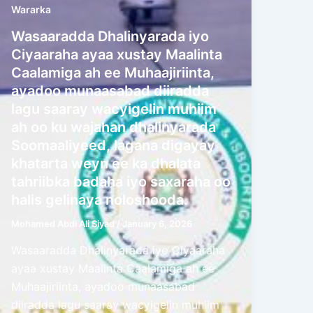
Wararka
Wasaaradda Dhalinyarada iyo
Ciyaaraha ayaa xustay Maalinta
Caalamiga ah ee Muhaajiriinta,
ayadoo munaasabad diiradda
lagu saaray wacyigelin muhiim
ah oo ku wajahan dhalinyarada
Soomaaliyeed, lagana digayay
khatarta weyn ee ka dhalata
tahriibka badaha iyo saxaraha oo
halis gelinaya noloshooda.
Mohamed Abdi Ali Siyad
/
January 6, 2026
Wasaaradda Dhalinyarada iyo Ciyaaraha
ayaa xustay Maalinta Caalamiga ah ee
Muhaajiriinta, ayadoo munaasabad
diiradda lagu saaray wacyigelin muhiim