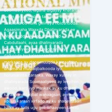
ah oo ku wajahan dhalinyarada
Soomaaliyeed, lagana digayay khatarta
weyn ee ka dhalata tahriibka badaha iyo
saxaraha oo halis gelinaya noloshooda.
Agaasimaha Waaxda Dhalinyarada ee
Wasaaradda, Ayaan Maxamed
Cabdullaahi, ayaa dhalinyarada
Soomaaliyeed ugu baaqday inay
dalkooda ku kalsoonaadaan, isla
markaana ay door muuqda ka qaataan
dhismaha mustaqbalkooda iyo
horumarinta qaranka. Waxay xustay in
dhalinyarada Soomaaliyeed ay leeyihiin
awood, karti iyo maskax ay ku dhisan
karaan mustaqbal wanaagsan, ayna
abuuri karaan xirfado ay ku shaqeystaan
halkii ay halis ugu geli lahaayeen tahriib