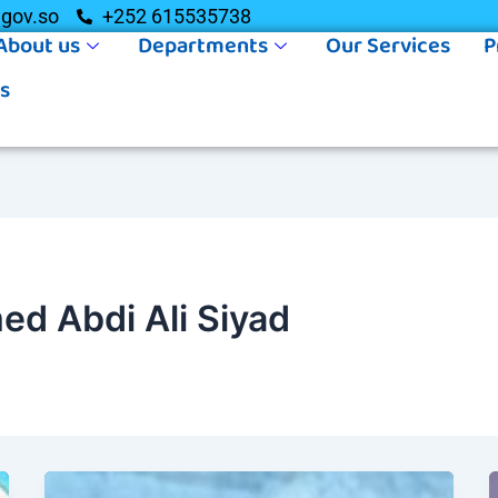
gov.so
+252 615535738
About us
Departments
Our Services
P
s
d Abdi Ali Siyad