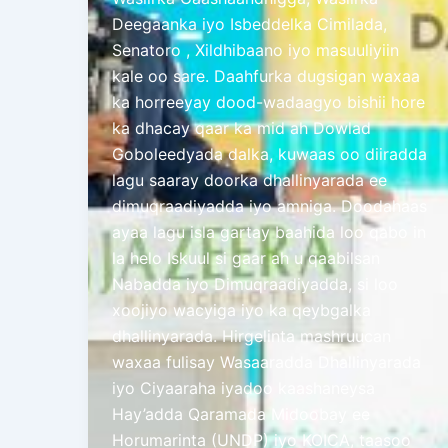
Deegaanka iyo Isbeddelka Cimilada,
Senatoro , Xildhibaano iyo masuuliyiin
kale oo sare. Daahfurka dugsigan waxaa
ka horreeyay dood-wadaagyo bishii hore
ka dhacay qaar ka mid ah Dowlad
Goboleedyada dalka, kuwaas oo diiradda
lagu saaray doorka dhallinyarada ee
dimuqraadiyadda iyo amniga. Doodahaas
ayaa lagu isla gartay baahida loo qabo in
la helo Iskuul si gaar ah u qaabilsan
Nabadda iyo Dimuqraadiyadda, si loo
xoojiyo wacyiga iyo ka qeybgalka
dhallinyarada. Hirgelinta mashruucan
waxaa fulisay Wasaaradda Dhallinyarada
iyo Ciyaaraha iyadoo kaashaneysa
Hay’adda Qaramada Midoobay ee
Horumarinta (UNDP) iyo KOICA, taasoo