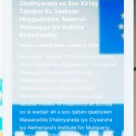
Dhalinyarada oo Soo Xirtay
Tababar Ku Saabsan
Hoggaaminta, Maamul-
Wanaagga iyo Xallinta
Khilaafaadka
Mohamed Abdi Ali Siyad
/
January 6, 2026
Xiritaanka Tababar 10 Maalmood Socday
oo Ku Saabsanaa Hogaaminta iyo Maamul
Wanaagga Agaasimaha Waaxda
Dhalinyarada ee Wasaaradda
Dhalinyarada iyo Ciyaaraha Ayan
Mohamed Abdullahi ayaa soo xirtay
tababar muddo 10 maalmood ah socday
oo si wadajir ah u soo qaban-qaabiyeen
Wasaaradda Dhalinyarada iyo Ciyaaraha
iyo Netherland’s Institute for Multiparty
Democracy (NIMD). Tababarkan oo ahaa