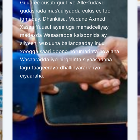
Guud ee cusub guul iyo Alle-fudayd
gudashada mas’uuliyadda culus ee loo
igmaday. Dhankiisa, Mudane Axmed
Xasan Yuusuf ayaa uga mahadceliyay
madaxda Wasaaradda kalsoonida ay
siiyeen, wuxuuna ballanqaaday inuu
xoogga saari doono horumarinta howlaha
Wasaaradda iyo hirgelinta siyaasadaha
lagu taageerayo dhallinyarada iyo
ciyaaraha.