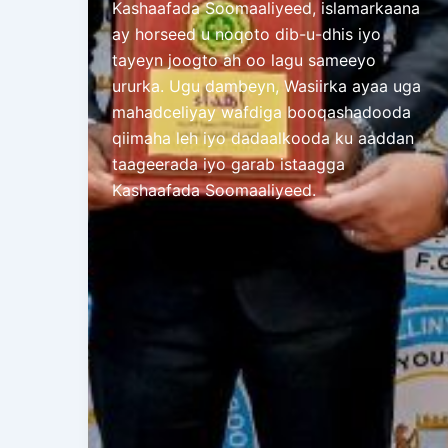
Kashaafada Soomaaliyeed, islamarkaana
ay horseed u noqoto dib-u-dhis iyo
tayeyn joogto ah oo lagu sameeyo
ururka. Ugu dambeyn, Wasiirka ayaa uga
mahadceliyay wafdiga booqashadooda
qiimaha leh iyo dadaalkooda ku aaddan
taageerada iyo garab istaagga
Kashaafada Soomaaliyeed.