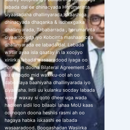
labada dal ee dhinacyada Horumarinta
siyaasadaha dhallinyarada,Iskaashiga
dhinacyada dhaqanka & isdhexgalka
dhallinyarada, Tababarrada , horumarinta
ciyaartooyda iyo Kobcinta mashaariicda
dhallinyarada ee labada dal. Labada
wasiir ayaa isla qaatay in la xoojiyo
xiriirka labada wasaaradood iyaga oo
hormarin doona Bilateral Agreement ,Si
uu u noqdo mid wax-ku-ool ah oo
daboolaya baahiyaha dhallinyarada iyo
ciyaaraha. Intii uu kulanku socday labada
wasiir waxay si qoto dheer uga wada
hadleen sidii loo bilaabi lahaa MoU kaas
oo noqon doona heshiis rasmi ah oo
hagaya habka iskaashi ee labada
wasaaradood. Booqashadan Wasiirka