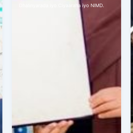
Dhalinyarada iyo Ciyaaraha iyo NIMD.