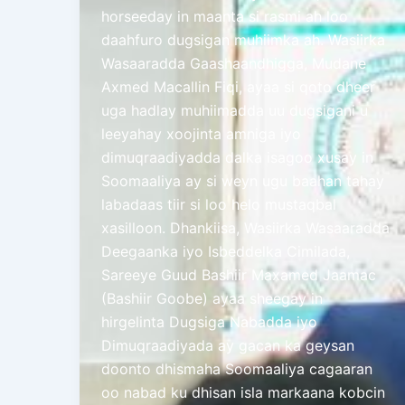
horseeday in maanta si rasmi ah loo
daahfuro dugsigan muhiimka ah. Wasiirka
Wasaaradda Gaashaandhigga, Mudane
Axmed Macallin Fiqi, ayaa si qoto dheer
uga hadlay muhiimadda uu dugsigani u
leeyahay xoojinta amniga iyo
dimuqraadiyadda dalka isagoo xusay in
Soomaaliya ay si weyn ugu baahan tahay
labadaas tiir si loo helo mustaqbal
xasilloon. Dhankiisa, Wasiirka Wasaaradda
Deegaanka iyo Isbeddelka Cimilada,
Sareeye Guud Bashiir Maxamed Jaamac
(Bashiir Goobe) ayaa sheegay in
hirgelinta Dugsiga Nabadda iyo
Dimuqraadiyada ay gacan ka geysan
doonto dhismaha Soomaaliya cagaaran
oo nabad ku dhisan isla markaana kobcin