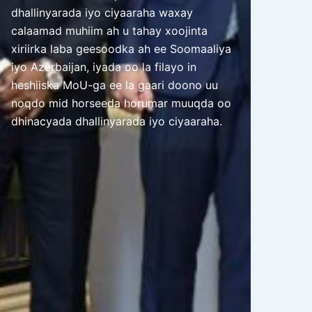
dhallinyarada iyo ciyaaraha waxay
calaamad muhiim ah u tahay xoojinta
xiriirka laba geesoodka ah ee Soomaaliya
iyo Azerbaijan, iyada oo la filayo in
heshiiska MoU-ga ee la gaari doono uu
noqdo mid horseeda horumar muuqda oo
dhinacyada dhallinyarada iyo ciyaaraha.