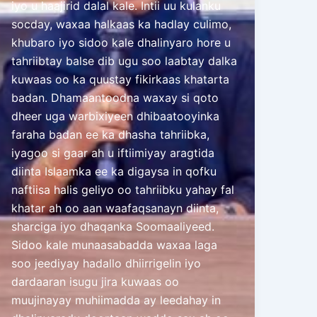
iyo u haajirid dalal kale. Intii uu kulanku
socday, waxaa halkaas ka hadlay culimo,
khubaro iyo sidoo kale dhalinyaro hore u
tahriibtay balse dib ugu soo laabtay dalka
kuwaas oo ka quustay fikirkaas khatarta
badan. Dhamaantoodna waxay si qoto
dheer uga warbixiyeen dhibaatooyinka
faraha badan ee ka dhasha tahriibka,
iyagoo si gaar ah u iftiimiyay aragtida
diinta Islaamka ee ka digaysa in qofku
naftiisa halis geliyo oo tahriibku yahay fal
khatar ah oo aan waafaqsanayn diinta,
sharciga iyo dhaqanka Soomaaliyeed.
Sidoo kale munaasabadda waxaa laga
soo jeediyay hadallo dhiirrigelin iyo
dardaaran isugu jira kuwaas oo
muujinayay muhiimadda ay leedahay in