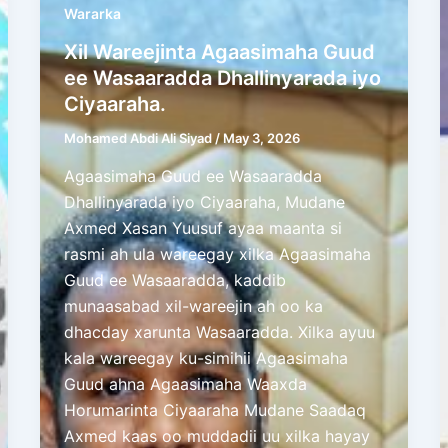
Wararka
Xil Wareejinta Agaasimaha Guud
ee Wasaaradda Dhallinyarada iyo
Ciyaaraha.
Mohamed Abdi Ali Siyad
/
May 3, 2026
Agaasimaha Guud ee Wasaaradda
Dhallinyarada iyo Ciyaaraha, Mudane
Axmed Xasan Yuusuf ayaa maanta si
rasmi ah ula wareegay xilka Agaasimaha
Guud ee Wasaaradda, kaddib
munaasabad xil-wareejin ah oo ka
dhacday xarunta Wasaaradda. Xilka ayuu
kala wareegay ku-simihii Agaasimaha
Guud ahna Agaasimaha Waaxda
Horumarinta Ciyaaraha Mudane Saadaq
Axmed kaas oo muddadii uu xilka hayay