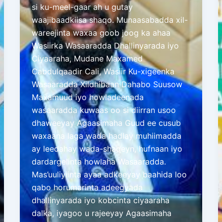
si ku-meel-gaar ah u gutay
waajibaadkiisa shaqo. Munaasabadda xil-
wareejinta waxaa goob joog ka ahaa
Wasiirka Wasaaradda Dhallinyarada iyo
Ciyaaraha, Mudane Maxamed
Cabdulqaadir Cali, Wasiir Ku-xigeenka
Wasaaradda Xildhibaan Dahabo Suusow
Maxamuud iyo howladeenada
wasaaradda kuwaas oo si diirran usoo
dhaweeyay Agaasimaha Guud ee cusub
waxaana laga wada hadlay muhiimadda
ay leedahay wada-shaqeyn, hufnaan iyo
dardargelinta howlaha Wasaaradda.
Mas’uuliyiinta ayaa adkeeyay baahida loo
qabo horumarinta adeegyada
dhallinyarada iyo kobcinta ciyaaraha
dalka, iyagoo u rajeeyay Agaasimaha