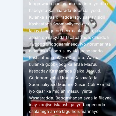
looga wada hadlay horumarinta iyo dib u
habeynta Kashaafada Soomaaliyeed.
Kulanka ayaa diiradda lagu saaray sidii
Kashaafada Soomaaliyeed ay u heli
lahayd taageero heer caalami ah, gaar
ahaan dhinacyada tababarrada, dhisidda
awoodda hoggaamineed, iyo horumarinta
nidaamka shaqo si ay ula jaanqaaddo
Kashaafada dalalka Carabta. Waxaa
kulanka goob-joog ka ahaa Mas’uul
kasocday Kashaafada Dalka Jabuuti,
Guddoomiyaha Ururka Kashaafada
Soomaaliyeed Mudane Xasan Cali Axmed
iyo qaar ka mid ah masuuliyiinta
Wasaaradda. Booqashadan ayaa la filayaa
inay xoojiso iskaashiga iyo taageerada
caalamiga ah ee lagu horumarinayo