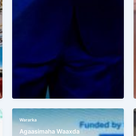
Wararka
Agaasimaha Waaxda